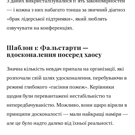
З даних викристалізувалися п’ять закономірностей
— і кожна з них набагато тонша за звичний діагноз
«брак лідерської підтримки», який люблять
озвучувати на конференціях.
Шаблон 1: Фальстарти —
вдосконалення посеред хаосу
Значна кількість невдач припала на організації, які
розпочали свій шлях удосконалення, перебуваючи в
режимі глибокого «гасіння пожеж». Керівники
щодня були перевантажені нестабільністю та
непередбачуваністю. Можливо, вони щиро вірили в
принципи досконалості — мали найкращі наміри —
але це було надто далеко від їхньої реальності.