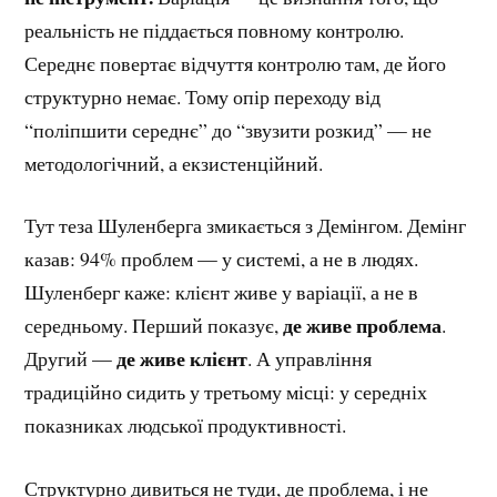
реальність не піддається повному контролю.
Середнє повертає відчуття контролю там, де його
структурно немає. Тому опір переходу від
“поліпшити середнє” до “звузити розкид” — не
методологічний, а екзистенційний.
Тут теза Шуленберга змикається з Демінгом. Демінг
казав: 94% проблем — у системі, а не в людях.
Шуленберг каже: клієнт живе у варіації, а не в
де живе проблема
середньому. Перший показує,
.
де живе клієнт
Другий —
. А управління
традиційно сидить у третьому місці: у середніх
показниках людської продуктивності.
Структурно дивиться не туди, де проблема, і не