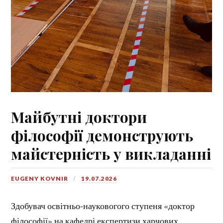
Майбутні доктори
філософії демонструють
майстерність у викладанні
EUGENY KOVNIR
19.07.2026
Здобувач освітньо-науковогого ступеня «доктор
філософії» на кафедрі експертизи харчових