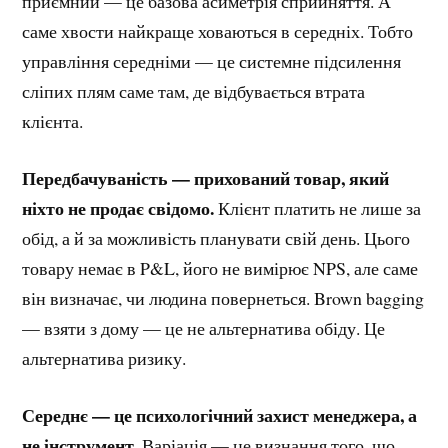
приємний — це базова асиметрія сприйняття. А
саме хвости найкраще ховаються в середніх. Тобто
управління середніми — це системне підсилення
сліпих плям саме там, де відбувається втрата
клієнта.
Передбачуваність — прихований товар, який
ніхто не продає свідомо.
Клієнт платить не лише за
обід, а й за можливість планувати свій день. Цього
товару немає в P&L, його не вимірює NPS, але саме
він визначає, чи людина повернеться. Brown bagging
— взяти з дому — це не альтернатива обіду. Це
альтернатива ризику.
Середнє — це психологічний захист менеджера, а
не інструмент.
Варіація — це визнання того, що