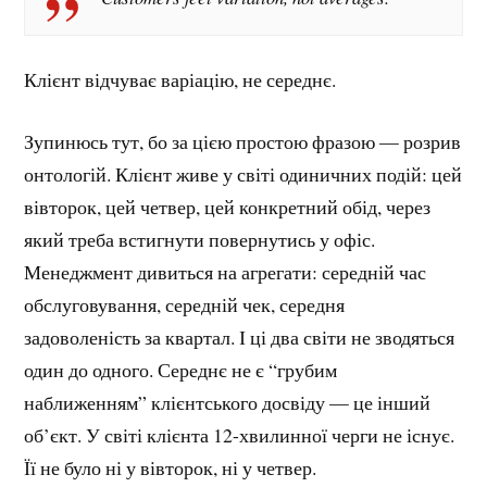
Клієнт відчуває варіацію, не середнє.
Зупинюсь тут, бо за цією простою фразою — розрив
онтологій. Клієнт живе у світі одиничних подій: цей
вівторок, цей четвер, цей конкретний обід, через
який треба встигнути повернутись у офіс.
Менеджмент дивиться на агрегати: середній час
обслуговування, середній чек, середня
задоволеність за квартал. І ці два світи не зводяться
один до одного. Середнє не є “грубим
наближенням” клієнтського досвіду — це інший
об’єкт. У світі клієнта 12-хвилинної черги не існує.
Її не було ні у вівторок, ні у четвер.