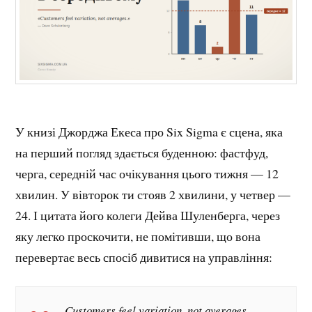
У книзі Джорджа Екеса про Six Sigma є сцена, яка
на перший погляд здається буденною: фастфуд,
черга, середній час очікування цього тижня — 12
хвилин. У вівторок ти стояв 2 хвилини, у четвер —
24. І цитата його колеги Дейва Шуленберга, через
яку легко проскочити, не помітивши, що вона
перевертає весь спосіб дивитися на управління:
Customers feel variation, not averages.